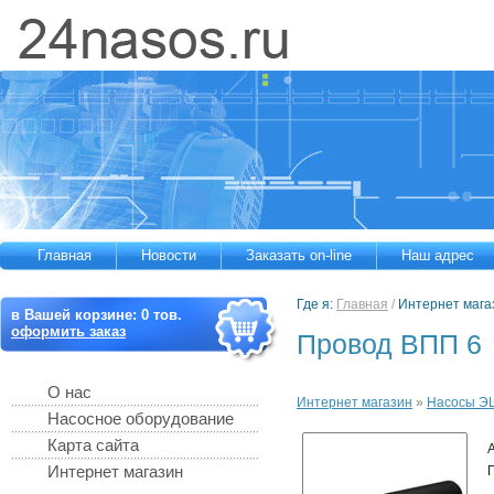
Главная
Новости
Заказать on-line
Наш адрес
Где я:
Главная
/
Интернет мага
в Вашей корзине:
0
тов.
оформить заказ
Провод ВПП 6
О нас
Интернет магазин
»
Насосы Э
Насосное оборудование
Карта сайта
Интернет магазин